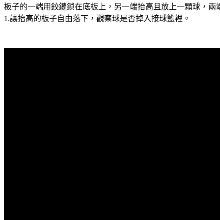
板子的一端用鉸鏈鎖在底板上，另一端抬高且放上一顆球，兩
1.讓抬高的板子自由落下，觀察球是否掉入接球籃裡。