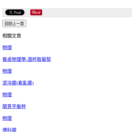
相關文章
物理
餐桌物理學-酒杯取葡萄
物理
混沌擺(紊亂擺)
物理
隨意平衡秤
物理
傅科擺