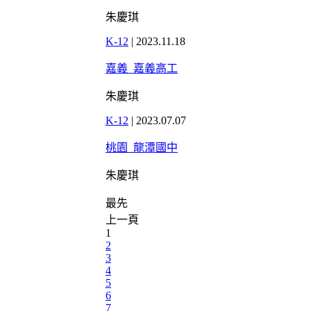
朱慶琪
K-12
|
2023.11.18
嘉義_嘉義高工
朱慶琪
K-12
|
2023.07.07
桃園_龍潭國中
朱慶琪
最先
上一頁
1
2
3
4
5
6
7