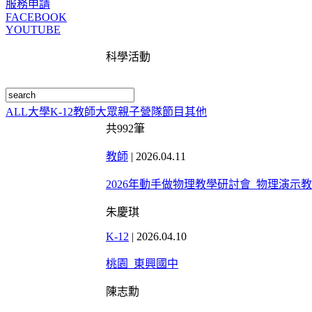
服務申請
FACEBOOK
YOUTUBE
科學活動
ALL
大學
K-12
教師
大眾
親子
營隊
節目
其他
共
992
筆
教師
|
2026.04.11
2026年動手做物理教學研討會_物理演示
朱慶琪
K-12
|
2026.04.10
桃園_東興國中
陳志勳