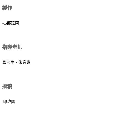
製作
v.5邱瑋國
指導老師
易台生、朱慶琪
撰稿
邱瑋國