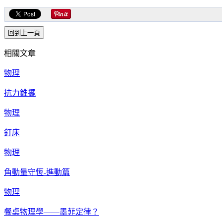
相關文章
物理
抗力錐擺
物理
釘床
物理
角動量守恆-進動篇
物理
餐桌物理學——墨菲定律？