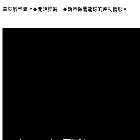
置於氣墊盤上並開始旋轉，並觀察保麗龍球的運動情形。