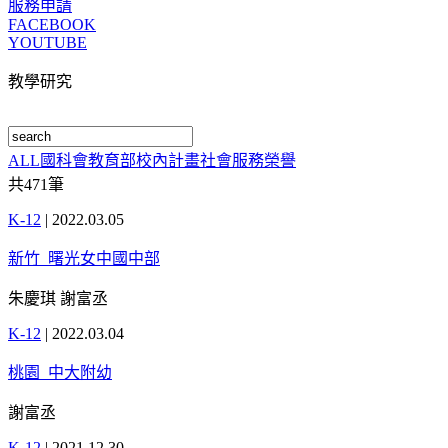
服務申請
FACEBOOK
YOUTUBE
教學研究
ALL
國科會
教育部
校內計畫
社會服務
榮譽
共
471
筆
K-12
|
2022.03.05
新竹_曙光女中國中部
朱慶琪 謝富丞
K-12
|
2022.03.04
桃園_中大附幼
謝富丞
K-12
|
2021.12.30