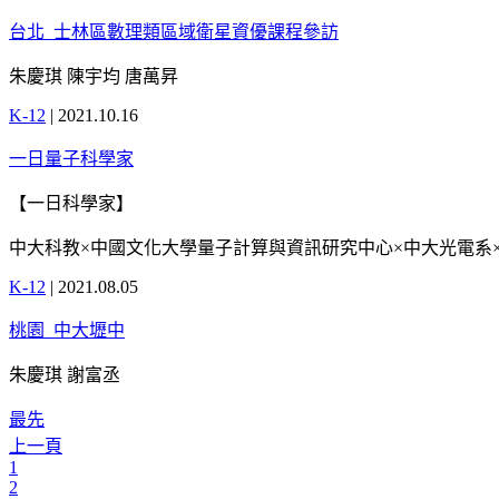
台北_士林區數理類區域衛星資優課程參訪
朱慶琪 陳宇均 唐萬昇
K-12
|
2021.10.16
一日量子科學家
【一日科學家】
中大科教×中國文化大學量子計算與資訊研究中心×中大光電系×中
K-12
|
2021.08.05
桃園_中大壢中
朱慶琪 謝富丞
最先
上一頁
1
2