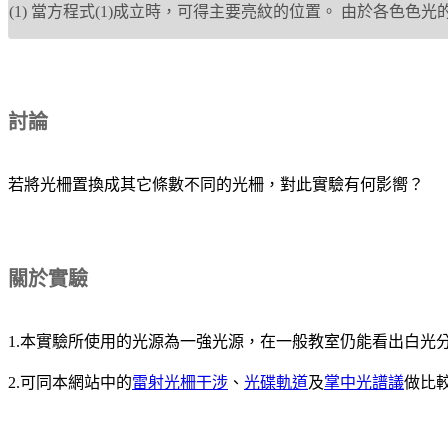
(1) 當方程式(1)成立時，可得主要亮紋的位置。 由於各色色光
討論
若將光柵置換成其它條數不同的光柵，對此實驗有何影嚮？
關於實驗
1.本實驗所使用的光源為一強光源，在一般教室仍能看出白光分光
2.可同本網站中的
雷射光柵干涉
、
光碟軌道
及
掌中光譜議
做比