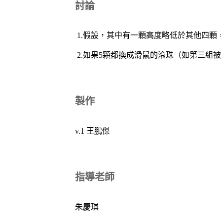
討論
1.假設，其中有一顆高度略低於其他四顆
2.如果5顆都換成滑鼠的滾珠（如第三
製作
v.1 王鵬傑
指導老師
朱慶琪