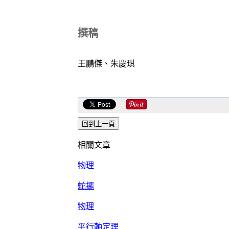
撰稿
王鵬傑、朱慶琪
相關文章
物理
蛇擺
物理
平行軸定理