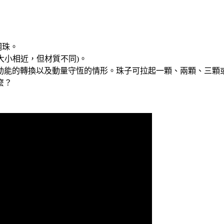
鋼珠。
大小相近，但材質不同)。
動能的轉換以及動量守恆的情形。珠子可拉起一顆、兩顆、三顆或
麼？