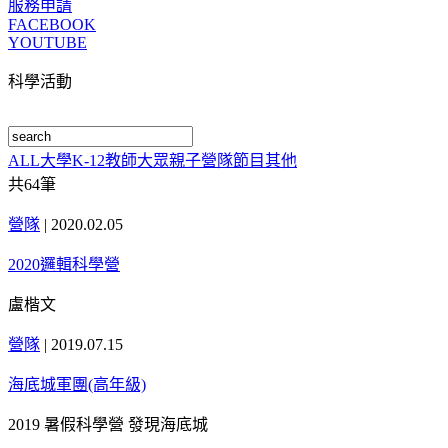
服務申請
FACEBOOK
YOUTUBE
科學活動
ALL
大學
K-12
教師
大眾
親子
營隊
節目
其他
共
64
筆
營隊
|
2020.02.05
2020邏輯科學營
盧楷文
營隊
|
2019.07.15
海底城軍團(高年級)
2019 暑假科學營 發現海底城