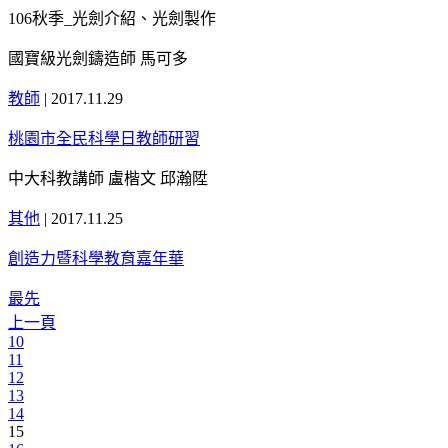
106秋季_光劍介紹、光劍製作
國寶級光劍鑄造師 馬可多
教師
|
2017.11.29
桃園市全民科學日教師研習
中大科教講師 盧楷文 邱瀚陞
其他
|
2017.11.25
創造力暨科學教育嘉年華
最先
上一頁
10
11
12
13
14
15