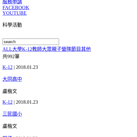
服務申請
FACEBOOK
YOUTUBE
科學活動
ALL
大學
K-12
教師
大眾
親子
營隊
節目
其他
共
992
筆
K-12
|
2018.01.23
大同高中
盧楷文
K-12
|
2018.01.23
三民國小
盧楷文