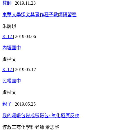
教師
|
2019.11.23
東華大學探究與實作種子教師研習營
朱慶琪
K-12
|
2019.03.06
內壢國中
盧楷文
K-12
|
2019.05.17
民權國中
盧楷文
親子
|
2019.05.25
我的暖暖包變成燙燙包~氧化還原反應
惇敘工商化學科老師 蕭志堅