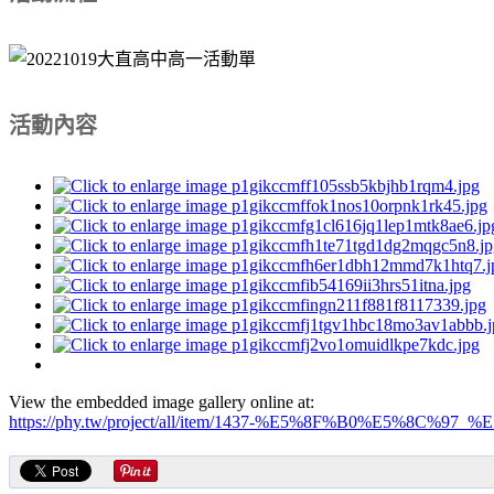
活動內容
View the embedded image gallery online at:
https://phy.tw/project/all/item/1437-%E5%8F%B0%E5%8C