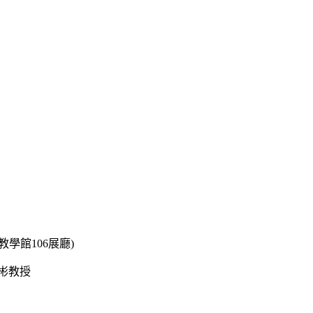
學館106展廳)
彬教授