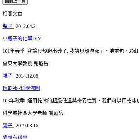
相關文章
親子
|
2012.04.21
小瓶子的化學DIY
101年春季_我讓貝殼爬出砂子, 我讓貝殼游泳了、地雷包、彩
臺東大學教授 謝迺岳
親子
|
2014.12.06
玩乾冰~科學涼啊
103年秋季_運用乾冰的超級低溫與奇異性質，我們可以用乾
科學城社區大學老師 謝迺岳
親子
|
2019.03.16
醋處有科學