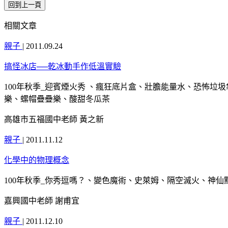
相關文章
親子
|
2011.09.24
搞怪冰店──乾冰動手作低溫實驗
100年秋季_迎賓煙火秀 、瘋狂底片盒、壯膽能量水、恐怖
樂、螺帽疊疊樂、酸甜冬瓜茶
高雄市五福國中老師 黃之新
親子
|
2011.11.12
化學中的物理概念
100年秋季_你秀逗嗎？、變色魔術、史萊姆、隔空滅火、神仙
嘉興國中老師 謝甫宜
親子
|
2011.12.10