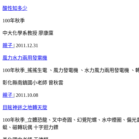
酸性知多少
100年秋季
中大化學系教授 廖康廩
親子
|
2011.12.31
風力水力兩用發電機
100年秋季_搖搖生電 、風力發電機 、水力風力兩用發電機 、
彰化縣南鎮國小老師 曾秋雲
親子
|
2011.10.08
目眩神迷之地轉天旋
100年秋季_立體恐龍、叉中奇圓、幻覺陀螺、水中煙圈、偏
蜓、磁轉玩偶 十字迴力鏢