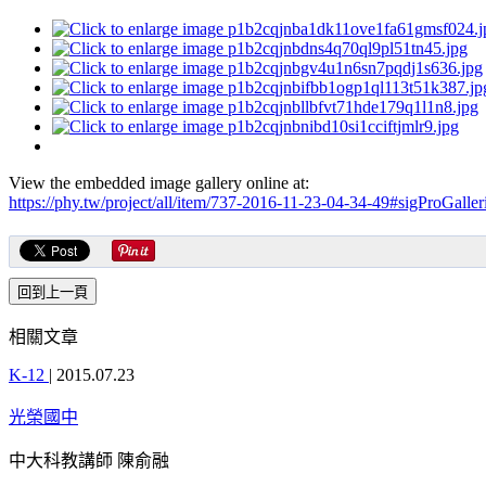
View the embedded image gallery online at:
https://phy.tw/project/all/item/737-2016-11-23-04-34-49#sigProGalle
相關文章
K-12
|
2015.07.23
光榮國中
中大科教講師 陳俞融