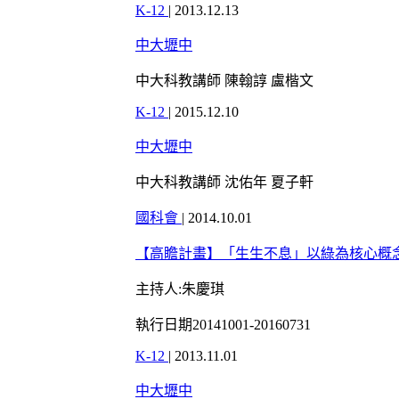
K-12
|
2013.12.13
中大壢中
中大科教講師 陳翰諄 盧楷文
K-12
|
2015.12.10
中大壢中
中大科教講師 沈佑年 夏子軒
國科會
|
2014.10.01
【高瞻計畫】「生生不息」以綠為核心概
主持人:朱慶琪
執行日期20141001-20160731
K-12
|
2013.11.01
中大壢中