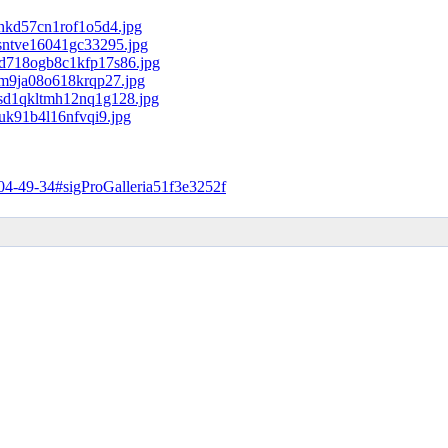
3-04-49-34#sigProGalleria51f3e3252f