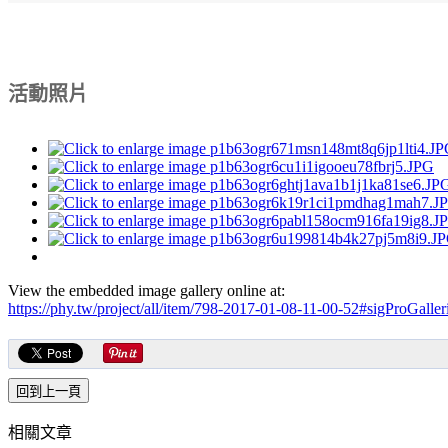
活動照片
View the embedded image gallery online at:
https://phy.tw/project/all/item/798-2017-01-08-11-00-52#sigProGalle
相關文章