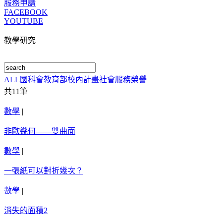
服務申請
FACEBOOK
YOUTUBE
教學研究
ALL
國科會
教育部
校內計畫
社會服務
榮譽
共
11
筆
數學
|
非歐幾何——雙曲面
數學
|
一張紙可以對折幾次？
數學
|
消失的面積2