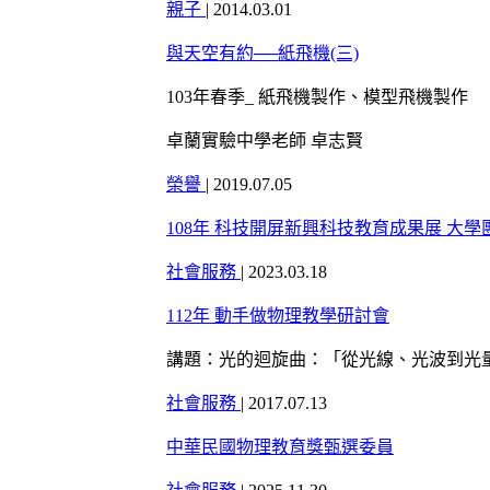
親子
|
2014.03.01
與天空有約──紙飛機(三)
103年春季_ 紙飛機製作、模型飛機製作
卓蘭實驗中學老師 卓志賢
榮譽
|
2019.07.05
108年 科技開屏新興科技教育成果展 大
社會服務
|
2023.03.18
112年 動手做物理教學研討會
講題：光的迴旋曲：「從光線、光波到光
社會服務
|
2017.07.13
中華民國物理教育獎甄選委員